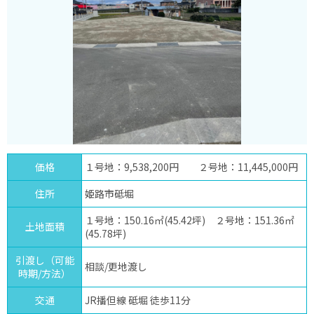
価格
１号地：9,538,200円 ２号地：11,445,000円
住所
姫路市砥堀
１号地：150.16㎡(45.42坪) ２号地：151.36㎡
土地面積
(45.78坪)
引渡し（可能
相談/更地渡し
時期/方法）
交通
JR播但線 砥堀 徒歩11分