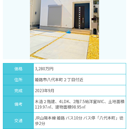
価格
3,280万円
住所
姫路市八代本町２丁目付近
完成
2023年9月
木造２階建、4LDK、2階7.5帖洋室WIC、土地面積
備考
119.97㎡、建物面積98.95㎡
JR山陽本線 姫路 バス10分 バス停「八代本町」徒
交通
歩2分